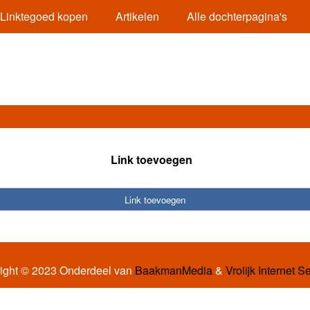
Linktegoed kopen
Artikelen
Alle dochterpagina's
Link toevoegen
Link toevoegen
ight © 2023 Onderdeel van
BaakmanMedia
&
Vrolijk Internet S